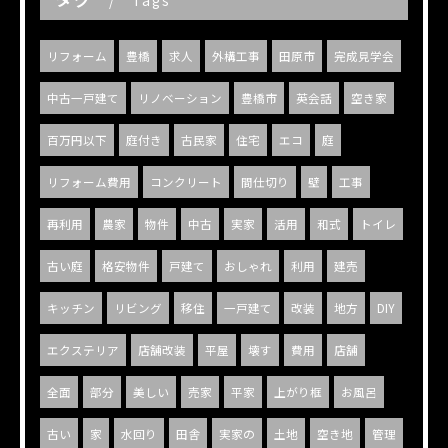
Tags
リフォーム
豊橋
求人
外構工事
田原市
完成見学会
中古一戸建て
リノベーション
豊橋市
英会話
空き家
百万円以下
庭付き
古民家
住宅
エコ
庭
リフォーム費用
コンクリート
間仕切り
壁
工事
再利用
農家
物件
中古
実家
活用
和式
トイレ
古い庭
格安物件
戸建て
おしゃれ
利用
建売
キッチン
リビング
移住
一戸建て
改装
地方
DIY
エクステリア
店舗改装
平屋
壊す
費用
店舗
全面
部分
美しい
売家
平家
上がり框
お風呂
古い
家
水回り
田舎
実家の
土地
空き地
管理