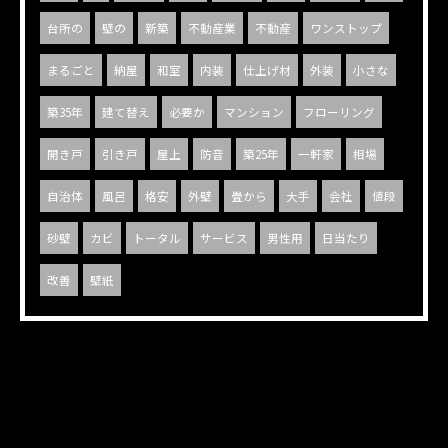
台所の
壁の
新築
不動産業
不動産
ワンストップ
まるごと
納屋
和室
内装
仕上げ材
外装
小さな
築35年
建て替え
必要か
マンション
フローリング
開き戸
引き戸
屋上
防音
築25年
一軒家
相場
自治体
風呂
格安
外壁
畳から
大手
会社
値段
砂壁
カビ
トータル
サービス
男性用
日当たり
改善
壁紙