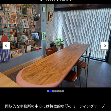
I
t
e
開放的な事務所の中心には特徴的な形のミーティングテーブ