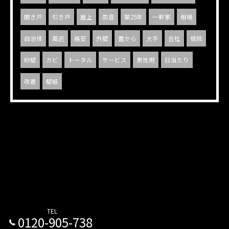
開き戸
引き戸
屋上
防音
築25年
一軒家
相場
自治体
風呂
格安
外壁
畳から
大手
会社
値段
砂壁
カビ
トータル
サービス
男性用
日当たり
改善
壁紙
TEL
0120-905-738