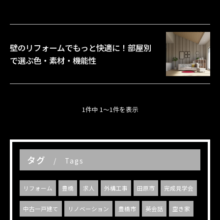
壁のリフォームでもっと快適に！部屋別
で選ぶ色・素材・機能性
1件中 1～1件を表示
タグ
Tags
リフォーム
豊橋
求人
外構工事
田原市
完成見学会
中古一戸建て
リノベーション
豊橋市
英会話
空き家