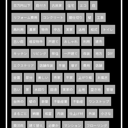
百万円以下
庭付き
古民家
住宅
エコ
庭
リフォーム費用
コンクリート
間仕切り
壁
工事
再利用
農家
物件
中古
実家
活用
和式
トイレ
古い庭
格安物件
戸建て
おしゃれ
利用
建売
キッチン
リビング
移住
一戸建て
改装
地方
DIY
エクステリア
店舗改装
平屋
壊す
費用
店舗
全面
部分
美しい
売家
平家
上がり框
お風呂
古い
家
水回り
田舎
実家の
土地
空き地
管理
台所の
壁の
新築
不動産業
不動産
ワンストップ
まるごと
納屋
和室
内装
仕上げ材
外装
小さな
築35年
建て替え
必要か
マンション
フローリング