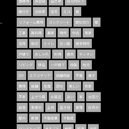
豊橋市
英会話
空き家
百万円以下
庭付き
古民家
住宅
エコ
庭
リフォーム費用
コンクリート
間仕切り
壁
工事
再利用
農家
物件
中古
実家
活用
和式
トイレ
古い庭
格安物件
戸建て
おしゃれ
利用
建売
キッチン
リビング
移住
一戸建て
改装
地方
DIY
エクステリア
店舗改装
平屋
壊す
費用
店舗
全面
部分
美しい
売家
平家
上がり框
お風呂
古い
家
水回り
田舎
実家の
土地
空き地
管理
台所の
壁の
新築
不動産業
不動産
ワンストップ
まるごと
納屋
和室
内装