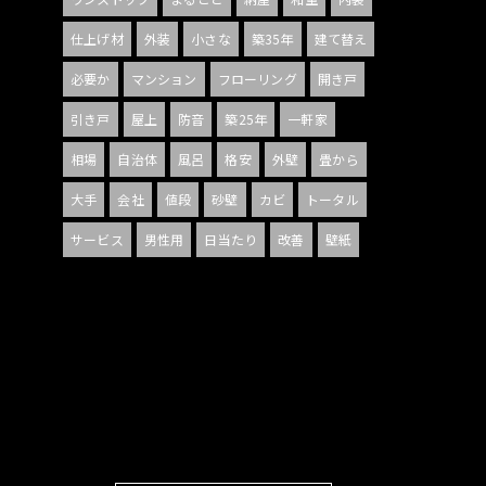
仕上げ材
外装
小さな
築35年
建て替え
必要か
マンション
フローリング
開き戸
引き戸
屋上
防音
築25年
一軒家
相場
自治体
風呂
格安
外壁
畳から
大手
会社
値段
砂壁
カビ
トータル
サービス
男性用
日当たり
改善
壁紙