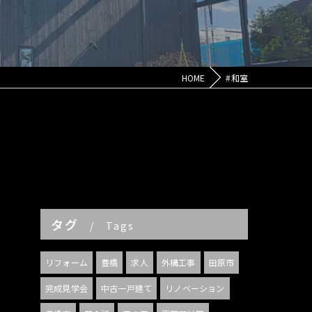
HOME
#和室
タグ
Tags
リフォーム
豊橋
求人
外構工事
田原市
完成見学会
中古一戸建て
リノベーション