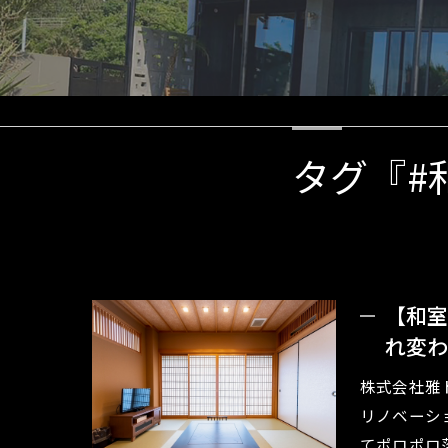
タグ『#
【和室
れ変わ
株式会社雅
リノベーシ
てポロポロ