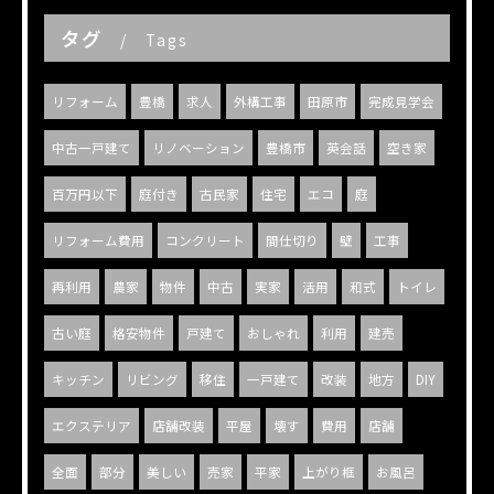
タグ
Tags
リフォーム
豊橋
求人
外構工事
田原市
完成見学会
中古一戸建て
リノベーション
豊橋市
英会話
空き家
百万円以下
庭付き
古民家
住宅
エコ
庭
リフォーム費用
コンクリート
間仕切り
壁
工事
再利用
農家
物件
中古
実家
活用
和式
トイレ
古い庭
格安物件
戸建て
おしゃれ
利用
建売
キッチン
リビング
移住
一戸建て
改装
地方
DIY
エクステリア
店舗改装
平屋
壊す
費用
店舗
全面
部分
美しい
売家
平家
上がり框
お風呂