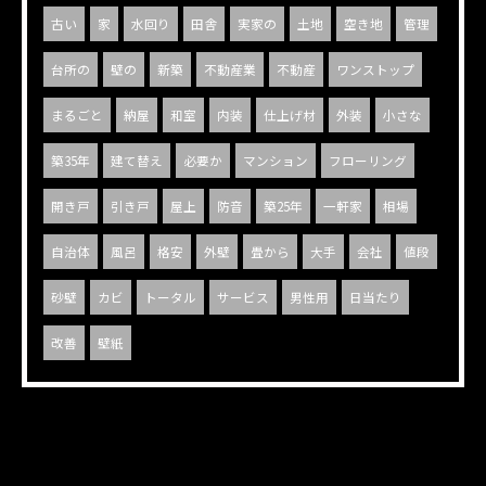
古い
家
水回り
田舎
実家の
土地
空き地
管理
台所の
壁の
新築
不動産業
不動産
ワンストップ
まるごと
納屋
和室
内装
仕上げ材
外装
小さな
築35年
建て替え
必要か
マンション
フローリング
開き戸
引き戸
屋上
防音
築25年
一軒家
相場
自治体
風呂
格安
外壁
畳から
大手
会社
値段
砂壁
カビ
トータル
サービス
男性用
日当たり
改善
壁紙