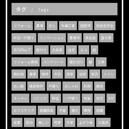
タグ
Tags
リフォーム
豊橋
求人
外構工事
田原市
完成見学会
中古一戸建て
リノベーション
豊橋市
英会話
空き家
百万円以下
庭付き
古民家
住宅
エコ
庭
リフォーム費用
コンクリート
間仕切り
壁
工事
再利用
農家
物件
中古
実家
活用
和式
トイレ
古い庭
格安物件
戸建て
おしゃれ
利用
建売
キッチン
リビング
移住
一戸建て
改装
地方
DIY
エクステリア
店舗改装
平屋
壊す
費用
店舗
全面
部分
美しい
売家
平家
上がり框
お風呂