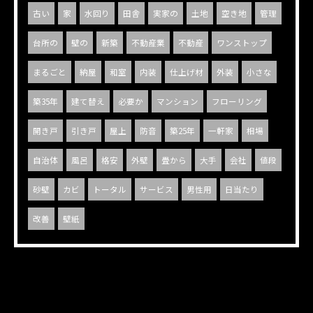
古い
家
水回り
田舎
実家の
土地
空き地
管理
台所の
壁の
新築
不動産業
不動産
ワンストップ
まるごと
納屋
和室
内装
仕上げ材
外装
小さな
築35年
建て替え
必要か
マンション
フローリング
開き戸
引き戸
屋上
防音
築25年
一軒家
相場
自治体
風呂
格安
外壁
畳から
大手
会社
値段
砂壁
カビ
トータル
サービス
男性用
日当たり
改善
壁紙